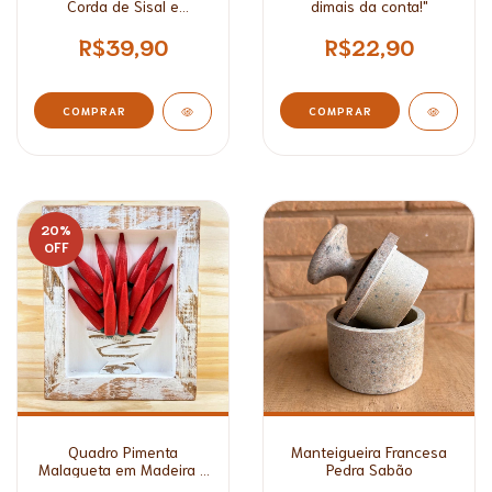
Corda de Sisal e
dimais da conta!"
Decoração em Madeira*
R$39,90
R$22,90
COMPRAR
20
%
OFF
Quadro Pimenta
Manteigueira Francesa
Malagueta em Madeira -
Pedra Sabão
Alto Relevo/ Médio*