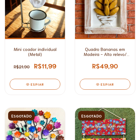
Mini coador individual
Quadro Bananas em
(Metal)
Madeira - Alto relevo/
Médio*
R$11,99
R$49,90
R$21,90
ESPIAR
ESPIAR
ESGOTADO
ESGOTADO