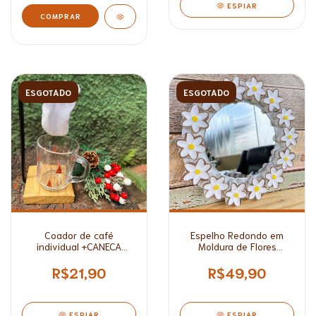
ESPIAR
COMPRAR
ESGOTADO
ESGOTADO
Coador de café
Espelho Redondo em
individual +CANECA
Moldura de Flores
BRINDE
Rústicas*
R$21,90
R$49,90
ESPIAR
ESPIAR