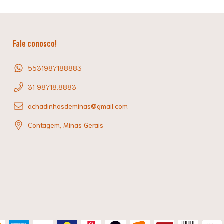
Fale conosco!
5531987188883
31 98718.8883
achadinhosdeminas@gmail.com
Contagem, Minas Gerais