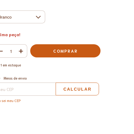
tima peça!
1
em estoque
ALTERAR CEP
regas para o CEP:
Meios de envio
CALCULAR
 sei meu CEP