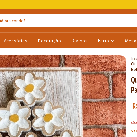
Acessórios
Decoração
Divinos
Ferro
Mes
Iní
Qu
Re
Qu
Pe
R
Ver