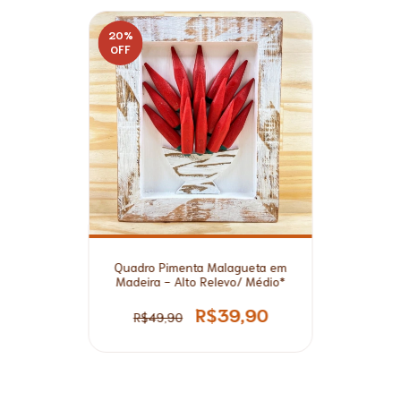
20
%
OFF
Quadro Pimenta Malagueta em
Madeira - Alto Relevo/ Médio*
R$39,90
R$49,90