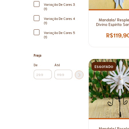
Variação De Cores 3
(1)
Variação De Cores 4
Mandala/ Respl
(1)
Divino Espirito S
Madeira Branca 
Variação De Cores 5
R$119,9
(1)
Preço
De
Até
ESGOTADO
Mandala/ Respl