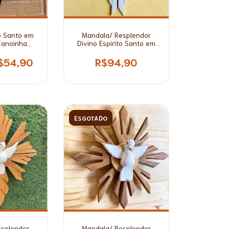
to Santo em
Mandala/ Resplendor
Canoinha
Divino Espirito Santo em
ida
Madeira Branca*
$54,90
R$94,90
ESGOTADO
esplendor
Mandala/ Resplendor