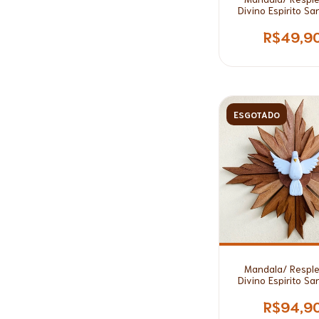
Divino Espirito S
Madeira Branca P
Com pé*
R$49,9
ESGOTADO
Mandala/ Respl
Divino Espirito S
Madeira
R$94,9