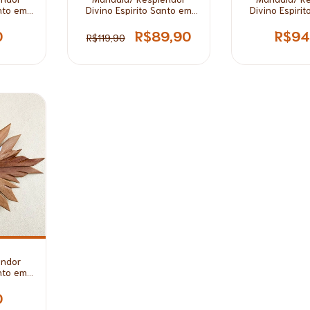
anto em
Divino Espirito Santo em
Divino Espiri
equena
Madeira Branca Grande*
Madeira 
0
R$89,90
R$94
R$119,90
endor
anto em
0