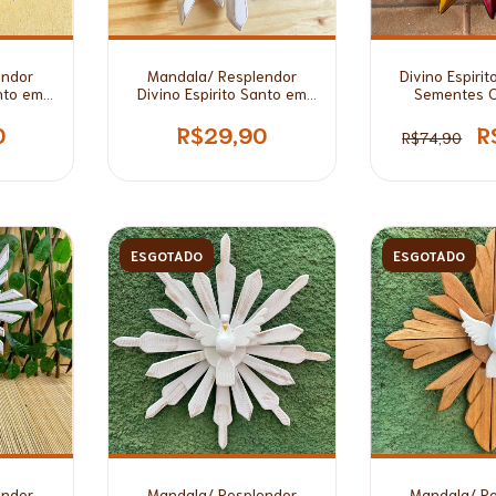
endor
Mandala/ Resplendor
Divino Espiri
anto em
Divino Espirito Santo em
Sementes 
Grande
Madeira Branca Pequena*
Color
0
R$29,90
R
R$74,90
ESGOTADO
ESGOTADO
endor
Mandala/ Resplendor
Mandala/ R