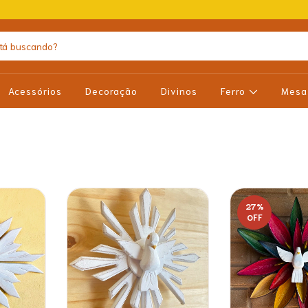
Acessórios
Decoração
Divinos
Ferro
Mes
27
%
OFF