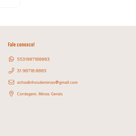
Fale conosco!
5531987188883
31 98718.8883
achadinhosdeminas@gmail.com
Contagem, Minas Gerais