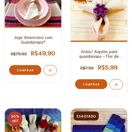
Jogo Americano com
Guardanapo*
Anéis/ Argolas para
R$49,90
R$79,90
guardanapo - Flor de
Madeira*
R$5,99
R$7,50
COMPRAR
COMPRAR
20
%
ESGOTADO
OFF