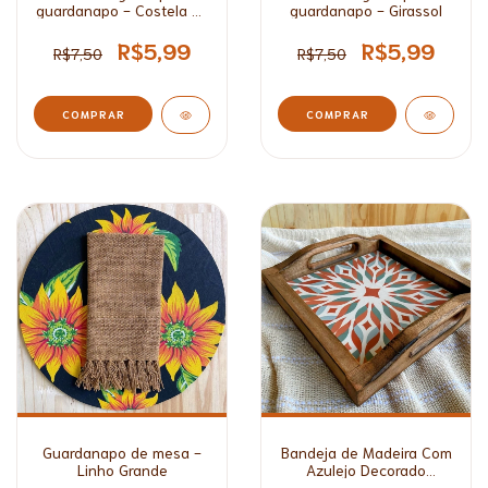
guardanapo - Girassol
guardanapo - Costela de
Adão*
R$5,99
R$5,99
R$7,50
R$7,50
Guardanapo de mesa -
Bandeja de Madeira Com
Linho Grande
Azulejo Decorado
Pequena*