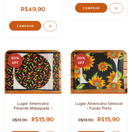
R$49,90
COMPRAR
COMPRAR
20
%
20
%
OFF
OFF
Lugar Americano
Lugar Americano Girassol
Pimenta Malagueta -
- Fundo Preto
Fundo Preto ou
Vermelho*
R$15,90
R$15,90
R$19,90
R$19,90