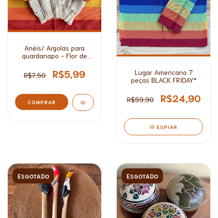
Anéis/ Argolas para
guardanapo - Flor de
Tecido
R$5,99
Lugar Americano 7
R$7,50
peças BLACK FRIDAY*
R$24,90
R$59,90
COMPRAR
ESPIAR
ESGOTADO
ESGOTADO