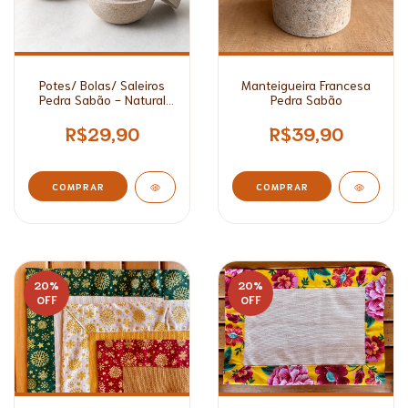
Potes/ Bolas/ Saleiros
Manteigueira Francesa
Pedra Sabão - Natural
Pedra Sabão
Rústico
R$29,90
R$39,90
20
%
20
%
OFF
OFF