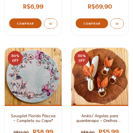
R$6,99
R$69,90
COMPRAR
COMPRAR
30
%
30
%
OFF
OFF
Sousplat Florido Páscoa
Anéis/ Argolas para
- Completo ou Capa*
guardanapo - Orelhas de
Poá
R$8,99
R$5,99
R$12,90
R$8,50