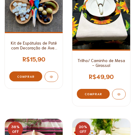
Kit de Espátulas de Patê
com Decoração de Aves
Brasileiras
R$15,90
Trilho/ Caminho de Mesa
- Girassol
R$49,90
COMPRAR
38
%
20
%
OFF
OFF