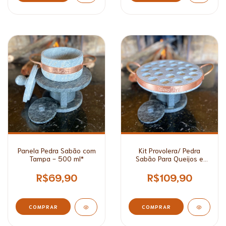
Panela Pedra Sabão com
Kit Provolera/ Pedra
Tampa - 500 ml*
Sabão Para Queijos e
Rechaud - 23cm e
27cm*
R$69,90
R$109,90
COMPRAR