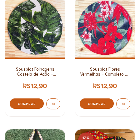
Sousplat Folhagens
Sousplat Flores
Costela de Adão -
Vermelhas - Completo ou
Completo ou Capa*
Capa*
R$12,90
R$12,90
COMPRAR
COMPRAR
17
%