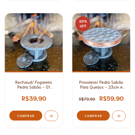
25
%
OFF
Rechaud/ Fogareiro
Provolera/ Pedra Sabão
Pedra Sabão - 01
Para Queijos - 23cm e
Queimador
27cm
R$39,90
R$59,90
R$79,90
COMPRAR
COMPRAR