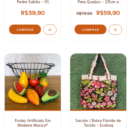
Pedra Sabão - 01
Para Queijos - 23cm e
Queimador
27cm
R$39,90
R$59,90
R$79,90
COMPRAR
COMPRAR
Frutas Artificiais Em
Sacola / Bolsa Florida de
Madeira Maciça*
Tecido - Ecobag