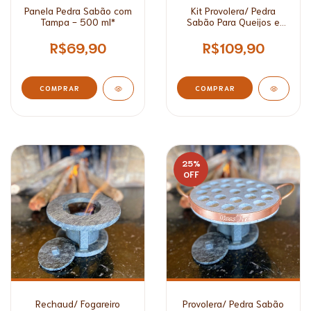
Panela Pedra Sabão com
Kit Provolera/ Pedra
Tampa - 500 ml*
Sabão Para Queijos e
Rechaud - 23cm e
27cm*
R$69,90
R$109,90
COMPRAR
25
%
OFF
Rechaud/ Fogareiro
Provolera/ Pedra Sabão