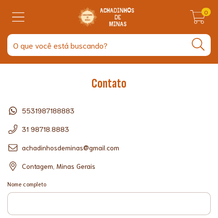
0
Contato
5531987188883
31 98718.8883
achadinhosdeminas@gmail.com
Contagem, Minas Gerais
Nome completo