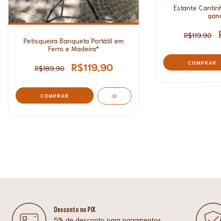
Estante Cantin
gan
R$119,90
Petisqueira Banqueta Portátil em
Ferro e Madeira*
R$119,90
R$189,90
Desconto no PIX
5% de desconto para pagamentos