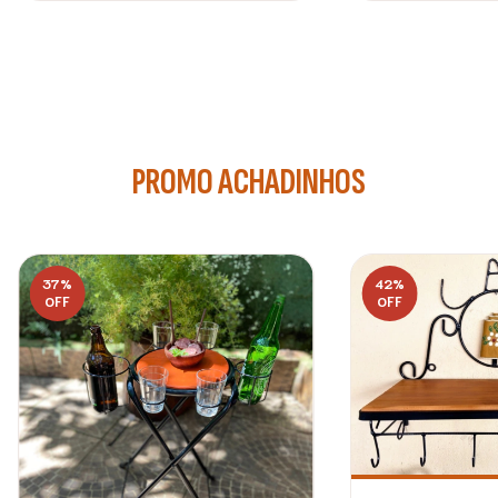
PROMO ACHADINHOS
37
%
42
%
OFF
OFF