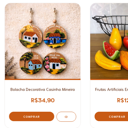
Bolacha Decorativa Casinha Mineira
Frutas Artificiais
R$34,90
R$1
COMPRAR
COMPRAR