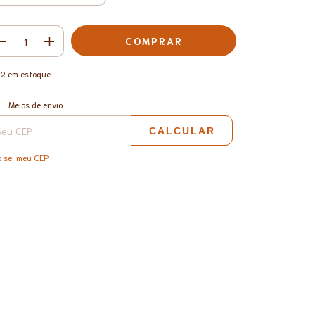
2
em estoque
ALTERAR CEP
regas para o CEP:
Meios de envio
CALCULAR
 sei meu CEP