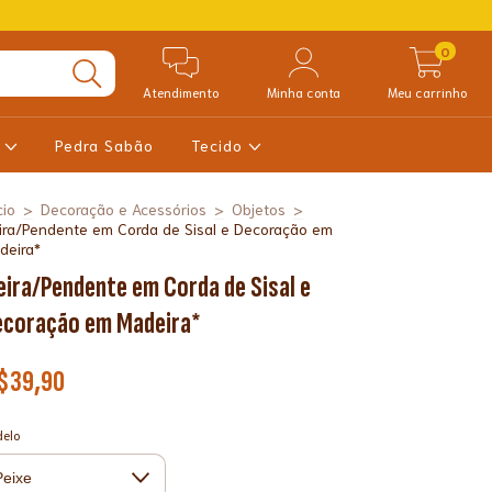
0
Atendimento
Minha conta
Meu carrinho
a
Pedra Sabão
Tecido
cio
>
Decoração e Acessórios
>
Objetos
>
eira/Pendente em Corda de Sisal e Decoração em
deira*
eira/Pendente em Corda de Sisal e
ecoração em Madeira*
$39,90
elo