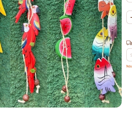
Ent
Não