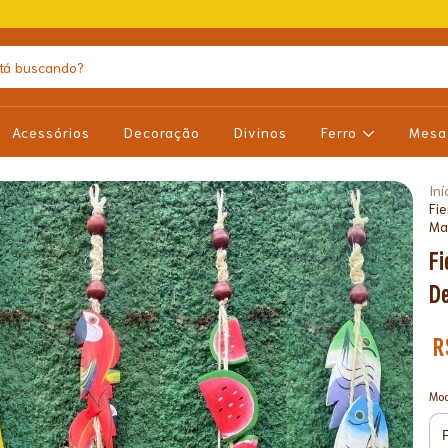
Acessórios
Decoração
Divinos
Ferro
Mes
Iní
Fi
Ma
Fi
D
R
Mod