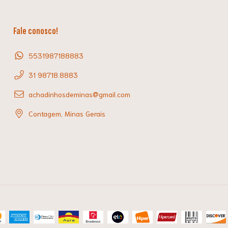
Fale conosco!
5531987188883
31 98718.8883
achadinhosdeminas@gmail.com
Contagem, Minas Gerais