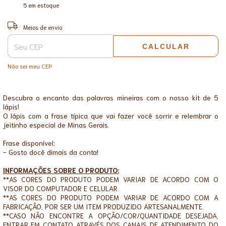
5
em estoque
ALTERAR CEP
Entregas para o CEP:
Meios de envio
CALCULAR
Não sei meu CEP
Descubra o encanto das palavras mineiras com o nosso kit de 5
lápis!
O lápis com a frase típica que vai fazer você sorrir e relembrar o
jeitinho especial de Minas Gerais.
Frase disponível:
- Gosto docê dimais da conta!
INFORMAÇÕES SOBRE O PRODUTO:
**AS CORES DO PRODUTO PODEM VARIAR DE ACORDO COM O
VISOR DO COMPUTADOR E CELULAR.
**AS CORES DO PRODUTO PODEM VARIAR DE ACORDO COM A
FABRICAÇÃO, POR SER UM ITEM PRODUZIDO ARTESANALMENTE.
**CASO NÃO ENCONTRE A OPÇÃO/COR/QUANTIDADE DESEJADA,
ENTRAR EM CONTATO ATRAVÉS DOS CANAIS DE ATENDIMENTO DO