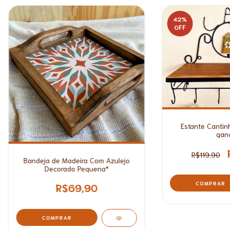
42
%
OFF
Estante Cantin
gan
R$119,90
Bandeja de Madeira Com Azulejo
Decorado Pequena*
R$69,90
COMPRAR