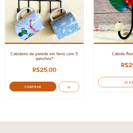
Cabideiro de parede em ferro com 5
Cabide flor
ganchos*
R$2
R$25,00
E
COMPRAR