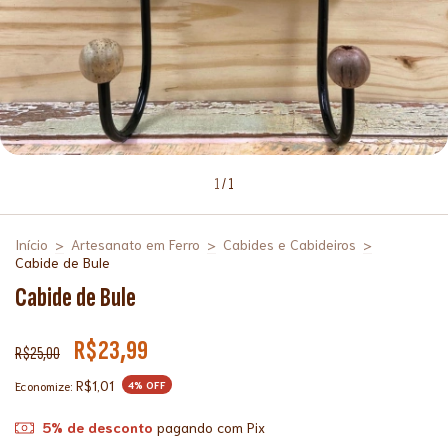
1
/
1
Início
>
Artesanato em Ferro
>
Cabides e Cabideiros
>
Cabide de Bule
Cabide de Bule
R$23,99
R$25,00
R$1,01
Economize:
4
% OFF
5% de desconto
pagando com Pix