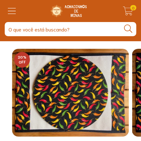
0
20
%
OFF